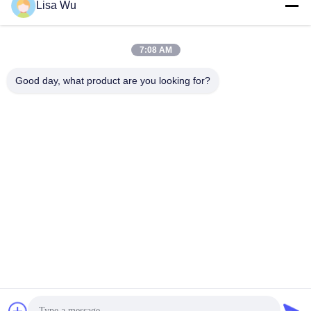
Lisa Wu
7:08 AM
Good day, what product are you looking for?
Kiosque d'écran tactile 32 pouces à double face avec
imprimante thermique
Kiosque d'écran tactile
2026-07-08
6 points de vue