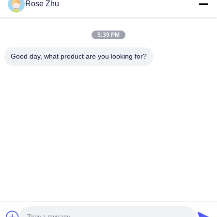
Rose Zhu
5:39 PM
Good day, what product are you looking for?
Signage infrarouge de Digital d'écran tactile de Wifi
d'Android de mur de bâti d'affichage ultra mince d'affichage
à cristaux liquides
Affichage d'affichage à cristaux liquides de bâti de mur
2024-12-16
146 points de vue