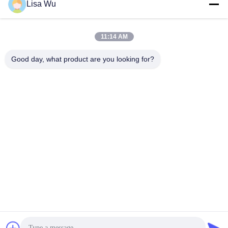
Lisa Wu
11:14 AM
Good day, what product are you looking for?
32 OS d'Android 7,1 de pouce ou individu d'écran tactile
d'OS de Windows commande le kiosque de paiement de Bill
avec le terminal de position pour la carte de crédit
Kiosque d'écran tactile
2024-11-01
1181 points de vue