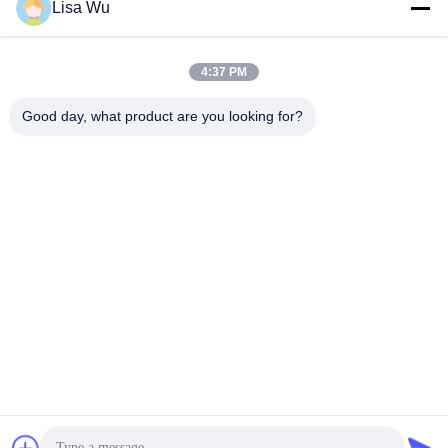
Lisa Wu
4:37 PM
Good day, what product are you looking for?
10Moniteur de taxi Wifi 4G de 1 pouce avec capteur de corps
de caméra
Signage de Digital d'autobus
2025-09-01
5214 points de vue