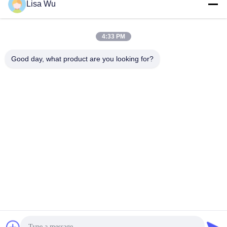
Lisa Wu
4:33 PM
Good day, what product are you looking for?
Écran publicitaire tactile ultra-mince de 69,3 pouces, écran
complet, lecteur publicitaire LCD sur pied avec signalétique
numérique et résolution 4K haute définition
Kiosque d'écran tactile
2025-09-01
39 points de vue