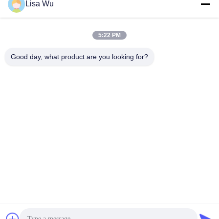
Lisa Wu
5:22 PM
Good day, what product are you looking for?
3000cd / M22 refroidissement par air lumière du soleil
extérieur affichage publicitaire numérique réseau
imperméable à l'eau 84 pouces
affichage digital extérieur
2024-12-19
321 points de vue