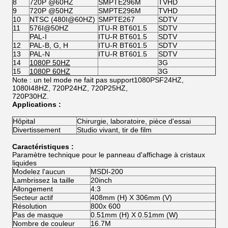
8
720P @60HZ
SMPTE296M
TVHD
9
720P @50HZ
SMPTE296M
TVHD
10
NTSC (480I@60HZ)
SMPTE267
SDTV
11
576I@50HZ
ITU-R BT601.5
SDTV
PAL-I
ITU-R BT601.5
SDTV
12
PAL-B, G, H
ITU-R BT601.5
SDTV
13
PAL-N
ITU-R BT601.5
SDTV
14
1080P 50HZ
3G
15
1080P 60HZ
3G
Note : un tel mode ne fait pas support1080PSF24HZ,
1080I48HZ, 720P24HZ, 720P25HZ,
720P30HZ.
Applications :
Hôpital
Chirurgie, laboratoire, pièce d'essai
Divertissement
Studio vivant, tir de film
Caractéristiques :
Paramètre technique pour le panneau d'affichage à cristaux
liquides
Modelez l'aucun
MSDI-200
Lambrissez la taille
20inch
Allongement
4:3
Secteur actif
408mm (H) X 306mm (V)
Résolution
800x 600
Pas de masque
0.51mm (H) X 0.51mm (W)
Nombre de couleur
16.7M