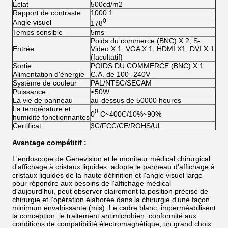
Éclat
500cd/m2
Rapport de contraste
1000:1
0
Angle visuel
178
Temps sensible
5ms
Poids du commerce (BNC) X 2, S-
Entrée
Video X 1, VGA X 1, HDMI X1, DVI X 1
(facultatif)
Sortie
POIDS DU COMMERCE (BNC) X 1
Alimentation d'énergie
C.A. de 100 -240V
Système de couleur
PAL/NTSC/SECAM
Puissance
≤50W
La vie de panneau
au-dessus de 50000 heures
La température et
0
0
C~400C/10%~90%
humidité fonctionnantes
Certificat
3C/FCC/CE/ROHS/UL
Avantage compétitif :
L'endoscope de Genevision et le moniteur médical chirurgical
d'affichage à cristaux liquides, adopte le panneau d'affichage à
cristaux liquides de la haute définition et l'angle visuel large
pour répondre aux besoins de l'affichage médical
d'aujourd'hui, peut observer clairement la position précise de
chirurgie et l'opération élaborée dans la chirurgie d'une façon
minimum envahissante (mis). Le cadre blanc, imperméabilisent
la conception, le traitement antimicrobien, conformité aux
conditions de compatibilité électromagnétique, un grand choix