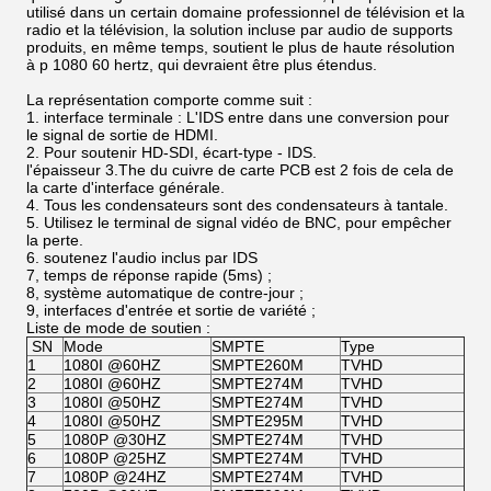
utilisé dans un certain domaine professionnel de télévision et la
radio et la télévision, la solution incluse par audio de supports
produits, en même temps, soutient le plus de haute résolution
à p 1080 60 hertz, qui devraient être plus étendus.
La représentation comporte comme suit :
1. interface terminale : L'IDS entre dans une conversion pour
le signal de sortie de HDMI.
2. Pour soutenir HD-SDI, écart-type - IDS.
l'épaisseur 3.The du cuivre de carte PCB est 2 fois de cela de
la carte d'interface générale.
4. Tous les condensateurs sont des condensateurs à tantale.
5. Utilisez le terminal de signal vidéo de BNC, pour empêcher
la perte.
6. soutenez l'audio inclus par IDS
7, temps de réponse rapide (5ms) ;
8, système automatique de contre-jour ;
9, interfaces d'entrée et sortie de variété ;
Liste de mode de soutien :
SN
Mode
SMPTE
Type
1
1080I @60HZ
SMPTE260M
TVHD
2
1080I @60HZ
SMPTE274M
TVHD
3
1080I @50HZ
SMPTE274M
TVHD
4
1080I @50HZ
SMPTE295M
TVHD
5
1080P @30HZ
SMPTE274M
TVHD
6
1080P @25HZ
SMPTE274M
TVHD
7
1080P @24HZ
SMPTE274M
TVHD