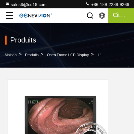
sales6@lcd18.com
+86-189-2289-9266
Citation
Produits
>
>
>
Maison
Produits
Open Frame LCD Display
L'affichage Médical IDS De Moniteur D'affichage À Cristaux Liquides De La Haute Définition SMPTE296M A Inclus L'audio