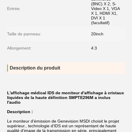
(BNC) X 2, S-
Entrée:
Video X 1, VGA
X 1, HDMI X1,
DVI X 1
(facultatif)
Taille de panneau:
20inch
Allongement:
4:3
Description du produit
L'affichage médical IDS de moniteur d'affichage à cristaux
liquides de la haute définition SMPTE296M a inclus
l'audio
Description :
Le moniteur d'émission de Genevision MSDI choisit le projet
supérieur., technologie d'IDS est un représentant de haute
qualité d'image de la transmission en série, principalement