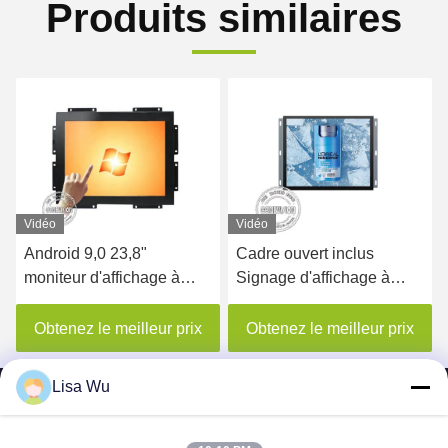
Produits similaires
Vidéo
Vidéo
Android 9,0 23,8"
Cadre ouvert inclus
moniteur d'affichage à
Signage d'affichage à
cristaux liquides de cadre
cristaux liquides Digital de
ouvert d'écran tactile de
15,6 IPS de pouce
Obtenez le meilleur prix
Obtenez le meilleur prix
PCAP
Lisa Wu