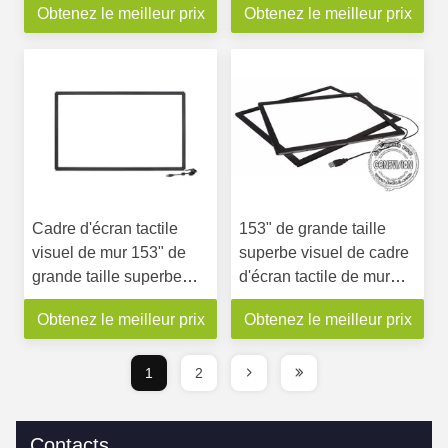
Obtenez le meilleur prix
Obtenez le meilleur prix
d'aluminium d'ANIMAL
multi nanos de contact
FAMILIER interactif nano
de film
Cadre d'écran tactile
153" de grande taille
visuel de mur 153" de
superbe visuel de cadre
grande taille superbe
d'écran tactile de mur
pour 3X2 moniteur de
pour 3X2 moniteur de
Obtenez le meilleur prix
Obtenez le meilleur prix
mur de 49 pouces
mur de 49 pouces
1
2
Contacts