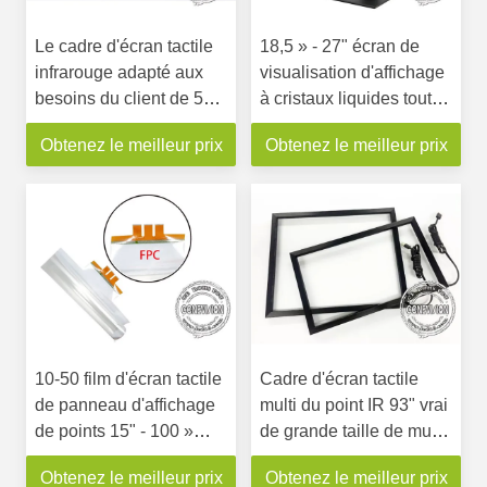
Le cadre d'écran tactile
18,5 » - 27" écran de
infrarouge adapté aux
visualisation d'affichage
besoins du client de 55
à cristaux liquides tout
pouces a courbé 4*8
dans une inclinaison de
Obtenez le meilleur prix
Obtenez le meilleur prix
avec le plug and play
support de Tableau en
d'USB
bas de support de
soutien de moniteur de
rotation de 360 degrés
10-50 film d'écran tactile
Cadre d'écran tactile
de panneau d'affichage
multi du point IR 93" vrai
de points 15" - 100 »
de grande taille de mur
interactifs flexibles avec
visuel avec l'interface
Obtenez le meilleur prix
Obtenez le meilleur prix
USB
d'USB