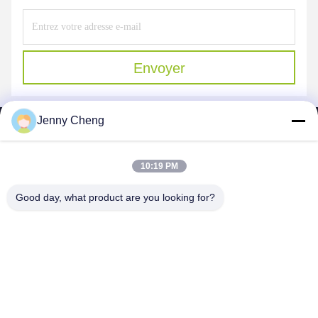
Envoyer
Jenny Cheng
10:19 PM
SHENZHEN MERCEDESTECHNOLOGY CO.,
Good day, what product are you looking for?
LTD.
sales6@lcd18.com
+86-189-22899266
4/F, D de construction, parc industriel de GongChuangYing,