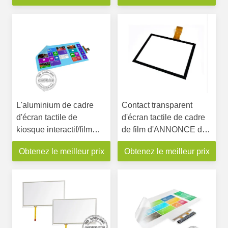
L'aluminium de cadre
Contact transparent
d'écran tactile de
d'écran tactile de cadre
kiosque interactif/film
de film d'ANNONCE de
multi 43 transparents
la taille multi nanoe
Obtenez le meilleur prix
Obtenez le meilleur prix
avancent la garantie
PCAP de joueur
petit à petit de 1 an
appliqué