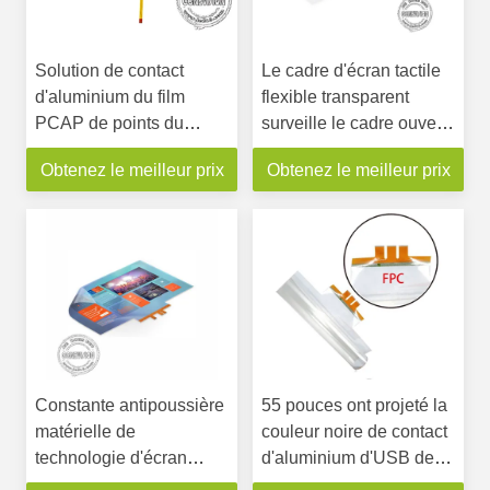
Solution de contact
Le cadre d'écran tactile
d'aluminium du film
flexible transparent
PCAP de points du
surveille le cadre ouvert
Signage 2-100 de Digital
10 points pour le
Obtenez le meilleur prix
Obtenez le meilleur prix
d'écran tactile de la
kiosque d'affichage à
catégorie industrielle
cristaux liquides
100 »
Constante antipoussière
55 pouces ont projeté la
matérielle de
couleur noire de contact
technologie d'écran
d'aluminium d'USB de
tactile de chiffre
l'interface 10 de points