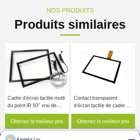
NOS PRODUITS
Produits similaires
Cadre d'écran tactile multi
Contact transparent
du point IR 93" vrai de
d'écran tactile de cadre de
grande taille de mur visuel
film d'ANNONCE de la
avec l'interface d'USB
taille multi nanoe PCAP
Obtenez le meilleur prix
Obtenez le meilleur prix
de joueur appliqué
Angela Liu