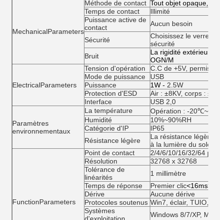
Méthode de contact
Tout objet opaque, tel q
Temps de contact
Illimité
Puissance active de
Aucun besoin
contact
MechanicalParameters
Choisissez le verre tr
Sécurité
sécurité
La rigidité extérieure 
Bruit
OGN/M
Tension d'opération
C.C de +5V, permis +
Mode de puissance
USB
ElectricalParameters
Puissance
1W -
2.5W
Protection d'ESD
Air : ±8KV, corps : ±4
Interface
USB 2,0
La température
Opération : -20℃~60
Humidité
10%~90%RH
Paramètres
Catégorie d'IP
IP65
environnementaux
La résistance légère 
Résistance légère
à la lumière du soleil
Point de contact
2/4/6/10/16/32/64 poin
Résolution
32768 x 32768
Tolérance de
1 millimètre
linéarités
Temps de réponse
Premier
clic
<16ms>
cl
Dérive
Aucune dérive
FunctionParameters
Protocoles soutenus
Win7, éclair, TUIO, etc
Systèmes
Windows 8/7/XP, MAC O
d'exploitation