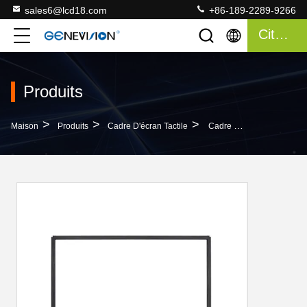
sales6@lcd18.com
+86-189-2289-9266
Citation
Produits
>
>
>
Maison
Produits
Cadre D'écran Tactile
Cadre D'écran Tactile Visuel De Mur 153" De Grande Taille Superbe Pour 3X2 Moniteur De Mur De 49 Pouces