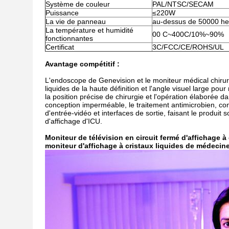
Système de couleur
PAL/NTSC/SECAM
Puissance
≤220W
La vie de panneau
au-dessus de 50000 he
La température et humidité
00 C~400C/10%~90%
fonctionnantes
Certificat
3C/FCC/CE/ROHS/UL
Avantage compétitif :
L'endoscope de Genevision et le moniteur médical chirurgi
liquides de la haute définition et l'angle visuel large po
la position précise de chirurgie et l'opération élaborée 
conception imperméable, le traitement antimicrobien, con
d'entrée-vidéo et interfaces de sortie, faisant le produit
d'affichage d'ICU.
Moniteur de télévision en circuit fermé d'affichage à 
moniteur d'affichage à cristaux liquides de médecin