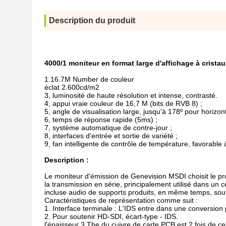
Description du produit
4000/1 moniteur en format large d'affichage à cristau
1.16.7M Number de couleur
éclat 2.600cd/m2
3, luminosité de haute résolution et intense, contrasté.
4, appui vraie couleur de 16,7 M (bits de RVB 8) ;
5, angle de visualisation large, jusqu'à 178º pour horizonta
6, temps de réponse rapide (5ms) ;
7, système automatique de contre-jour ;
8, interfaces d'entrée et sortie de variété ;
9, fan intelligente de contrôle de température, favorable 
Description :
Le moniteur d'émission de Genevision MSDI choisit le pr
la transmission en série, principalement utilisé dans un ce
incluse audio de supports produits, en même temps, souti
Caractéristiques de représentation comme suit :
1. Interface terminale : L'IDS entre dans une conversion p
2. Pour soutenir HD-SDI, écart-type - IDS.
l'épaisseur 3.The du cuivre de carte PCB est 2 fois de cel