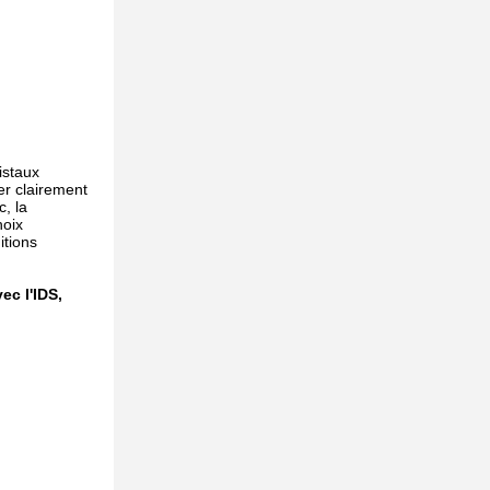
istaux
er clairement
, la
hoix
itions
ec l'IDS,