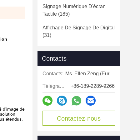
Signage Numérique D'écran
Tactile
(185)
Affichage De Signage De Digital
(31)
tion
Contacts
Contacts:
Ms. Ellen Zeng (Europe, North and Shouth America)
Télégramme:
+86-189-2289-9266
té d'image de
 solution
Contactez-nous
lus étendus.
maintenant