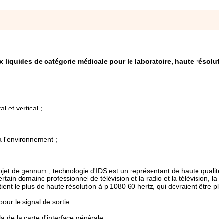
x liquides de catégorie médicale pour le laboratoire, haute résolu
l et vertical ;
à l'environnement ;
ojet de gennum., technologie d'IDS est un représentant de haute quali
rtain domaine professionnel de télévision et la radio et la télévision, la
ent le plus de haute résolution à p 1080 60 hertz, qui devraient être p
our le signal de sortie.
a de la carte d'interface générale.