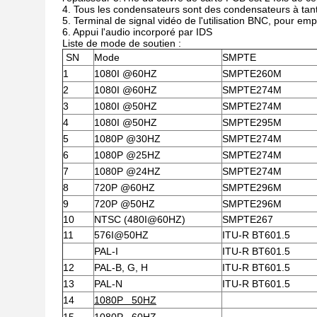
4. Tous les condensateurs sont des condensateurs à tant
5. Terminal de signal vidéo de l'utilisation BNC, pour emp
6. Appui l'audio incorporé par IDS
Liste de mode de soutien :
SN
Mode
SMPTE
1
1080I @60HZ
SMPTE260M
2
1080I @60HZ
SMPTE274M
3
1080I @50HZ
SMPTE274M
4
1080I @50HZ
SMPTE295M
5
1080P @30HZ
SMPTE274M
6
1080P @25HZ
SMPTE274M
7
1080P @24HZ
SMPTE274M
8
720P @60HZ
SMPTE296M
9
720P @50HZ
SMPTE296M
10
NTSC (480I@60HZ)
SMPTE267
11
576I@50HZ
ITU-R BT601.5
PAL-I
ITU-R BT601.5
12
PAL-B, G, H
ITU-R BT601.5
13
PAL-N
ITU-R BT601.5
14
1080P 50HZ