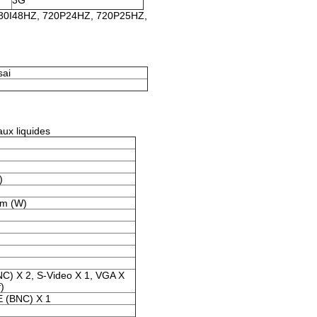
3G
1080I48HZ, 720P24HZ, 720P25HZ,
sai
aux liquides
)
mm (W)
C) X 2, S-Video X 1, VGA X
f)
(BNC) X 1