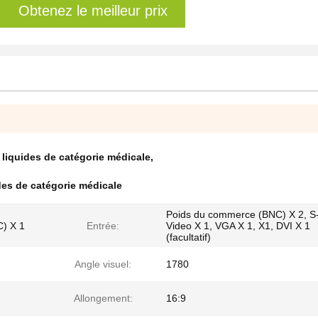
Obtenez le meilleur prix
 liquides de catégorie médicale
,
ides de catégorie médicale
Poids du commerce (BNC) X 2, S
) X 1
Entrée:
Video X 1, VGA X 1, X1, DVI X 1
(facultatif)
Angle visuel:
1780
Allongement:
16:9