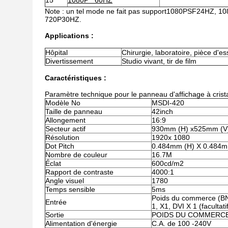
15
1080P 60HZ
Note : un tel mode ne fait pas support1080PSF24HZ, 
720P30HZ.
Applications :
Hôpital
Chirurgie, laboratoire, pièce d'es
Divertissement
Studio vivant, tir de film
Caractéristiques :
Paramètre technique pour le panneau d'affichage à crist
Modèle No
MSDI-420
Taille de panneau
42inch
Allongement
16:9
Secteur actif
930mm (H) x525mm (V
Résolution
1920x 1080
Dot Pitch
0.484mm (H) X 0.484
Nombre de couleur
16.7M
Éclat
600cd/m2
Rapport de contraste
4000:1
Angle visuel
1780
Temps sensible
5ms
Poids du commerce (BN
Entrée
1, X1, DVI X 1 (facultati
Sortie
POIDS DU COMMERCE 
Alimentation d'énergie
C.A. de 100 -240V