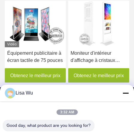
Vidéo
Vid
Équipement publicitaire à
Moniteur d'intérieur
Sig
écran tactile de 75 pouces
d'affichage à cristaux
ki
liquides de Signage de
de 
Digital de kiosque
d'é
Obtenez le meilleur prix
Obtenez le meilleur prix
O
d'Android annonçant 22
cri
pouces avec l'étagère de
du 
Lisa Wu
journal
log
dis
3:32 AM
SHENZHEN MERCEDESTECHNOLOGY CO.,
Good day, what product are you looking for?
LTD.