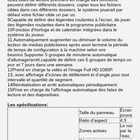
peuvent définir différents dossiers, copier tous les fichiers
cibles dans ces différents dossiers, le système jouerait par
défaut votre fichier cible un par un.
9Capable de définir des légendes roulantes à l'écran, de jouer
des légendes roulantes dans le programme publicitaire.
10Fonction d'horloge et de calendrier intégrées dans le
système du joueur.
11,Automatiquement augmenter ou diminuer le volume du
lecteur de médias publicitaires après avoir terminé la période
de temps de configuration à la machine selon vos
besoins.Supporter 5 groupes de minuterie automatique
d'allumage/arrêt,capable de définir ces 5 groupes de temps un
jour et 7 jours dans une semaine.
12Prend en charge la vidéo et l'image Full HD 1080P.
13, avec affichage d'icônes de défilement et d'angle pour tout
intervalle et quantité de segment.
14Réinitialisation et arrêt automatiques périodiquement.
15Prise en charge de l'affichage automatique des listes de
lecture et des diapositives.
Les spécifications:
Écran LCD
Taille du panneau
pouces
Ratio d'aspect
4:3
Le nombre
Zones actives
par la fr
l'eau.