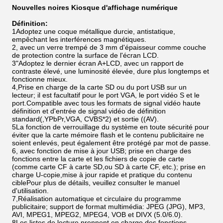
Nouvelles noires Kiosque d'affichage numérique
Définition:
1Adoptez une coque métallique durcie, antistatique,
empêchant les interférences magnétiques.
2, avec un verre trempé de 3 mm d'épaisseur comme couche
de protection contre la surface de l'écran LCD.
3"Adoptez le dernier écran A+LCD, avec un rapport de
contraste élevé, une luminosité élevée, dure plus longtemps et
fonctionne mieux.
4,Prise en charge de la carte SD ou du port USB sur un
lecteur; il est facultatif pour le port VGA, le port vidéo S et le
port.Compatible avec tous les formats de signal vidéo haute
définition et d'entrée de signal vidéo de définition
standard(,YPbPr,VGA, CVBS*2) et sortie ((AV).
5La fonction de verrouillage du système en toute sécurité pour
éviter que la carte mémoire flash et le contenu publicitaire ne
soient enlevés, peut également être protégé par mot de passe.
6, avec fonction de mise à jour USB; prise en charge des
fonctions entre la carte et les fichiers de copie de carte
(comme carte CF à carte SD,ou SD à carte CF, etc.); prise en
charge U-copie,mise à jour rapide et pratique du contenu
ciblePour plus de détails, veuillez consulter le manuel
d'utilisation.
7,Réalisation automatique et circulaire du programme
publicitaire; support de format multimédia: JPEG (JPG), MP3,
AVI, MPEG1, MPEG2, MPEG4, VOB et DIVX (5.0/6.0).
8Les listes de lecture prennent en charge des fonctions,