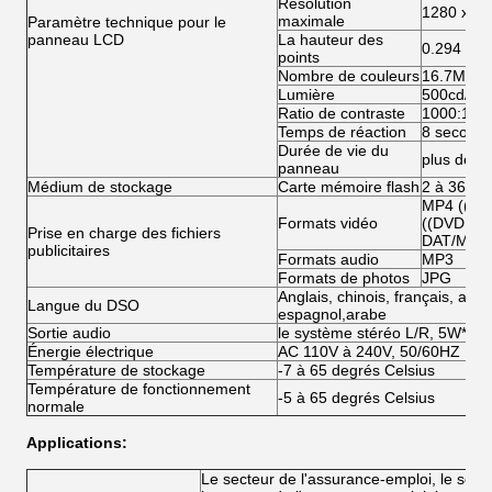
Résolution
1280 x 1
maximale
Paramètre technique pour le
panneau LCD
La hauteur des
0.294 mm 
points
Nombre de couleurs
16.7M
Lumière
500cd/m2
Ratio de contraste
1000:1
Temps de réaction
8 second
Durée de vie du
plus de 5
panneau
Médium de stockage
Carte mémoire flash
2 à 36 Go
MP4 ((AV
Formats vidéo
((DVD:VO
Prise en charge des fichiers
DAT/MPG
publicitaires
Formats audio
MP3
Formats de photos
JPG
Anglais, chinois, français, allem
Langue du DSO
espagnol,arabe
Sortie audio
le système stéréo L/R, 5W*2, 
Énergie électrique
AC 110V à 240V, 50/60HZ
Température de stockage
-7 à 65 degrés Celsius
Température de fonctionnement
-5 à 65 degrés Celsius
normale
Applications:
Le secteur de l'assurance-emploi, le sect