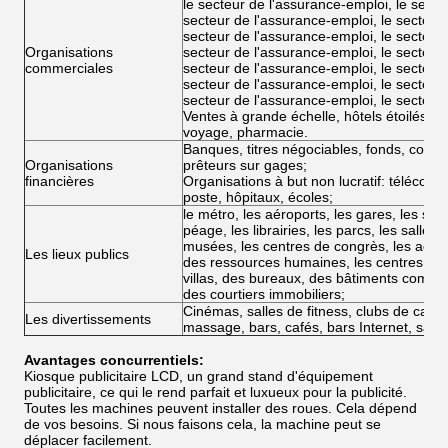
le secteur de l'assurance-emploi, le secte
secteur de l'assurance-emploi, le secteur 
secteur de l'assurance-emploi, le secteur 
Organisations
secteur de l'assurance-emploi, le secteur 
commerciales
secteur de l'assurance-emploi, le secteur 
secteur de l'assurance-emploi, le secteur 
secteur de l'assurance-emploi, le secteur
Ventes à grande échelle, hôtels étoilés, 
voyage, pharmacie.
Banques, titres négociables, fonds, comp
Organisations
prêteurs sur gages;
financières
Organisations à but non lucratif: télécom
poste, hôpitaux, écoles;
le métro, les aéroports, les gares, les sta
péage, les librairies, les parcs, les salles 
musées, les centres de congrès, les agenc
Les lieux publics
des ressources humaines, les centres de 
villas, des bureaux, des bâtiments comme
des courtiers immobiliers;
Cinémas, salles de fitness, clubs de camp
Les divertissements
massage, bars, cafés, bars Internet, salon
Avantages concurrentiels:
Kiosque publicitaire LCD, un grand stand d'équipement
publicitaire, ce qui le rend parfait et luxueux pour la publicité.
Toutes les machines peuvent installer des roues. Cela dépend
de vos besoins. Si nous faisons cela, la machine peut se
déplacer facilement.