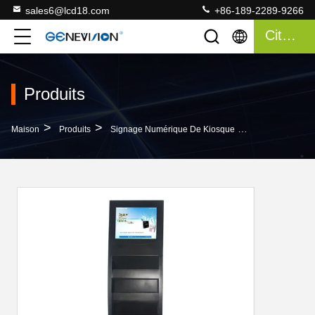
sales6@lcd18.com
+86-189-2289-9266
Citation
Produits
>
>
>
Maison
Produits
Signage Numérique De Kiosque
Appui Noir De 