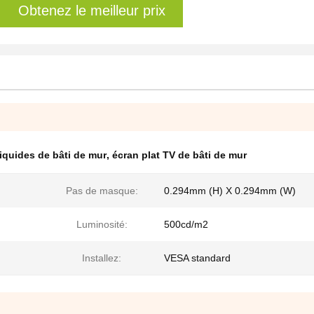
Obtenez le meilleur prix
liquides de bâti de mur
,
écran plat TV de bâti de mur
Pas de masque:
0.294mm (H) X 0.294mm (W)
Luminosité:
500cd/m2
Installez:
VESA standard