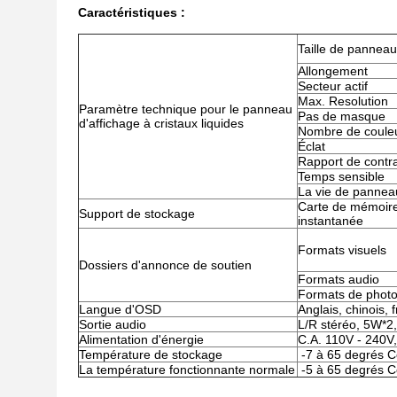
Caractéristiques :
Taille de panneau
Allongement
Secteur actif
Max. Resolution
Paramètre technique pour le panneau
Pas de masque
d'affichage à cristaux liquides
Nombre de coule
Éclat
Rapport de contr
Temps sensible
La vie de pannea
Carte de mémoir
Support de stockage
instantanée
Formats visuels
Dossiers d'annonce de soutien
Formats audio
Formats de phot
Langue d'OSD
Anglais, chinois, 
Sortie audio
L/R stéréo, 5W*2
Alimentation d'énergie
C.A. 110V - 240V
Température de stockage
-7 à 65 degrés C
La température fonctionnante normale
-5 à 65 degrés C