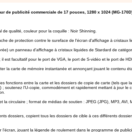
e mur de publicité commerciale de 17 pouces, 1280 x 1024 (MG-170D
l de qualité, couleur pour la coquille : Noir Shinning.
 de protection contre le sureface de l'écran d'affichage à cristaux li
rée) un panneau d'affichage à cristaux liquides de Stardard de catégor
il est facultatif pour le port de VGA, le port de S-vidéo et le port de HD
viter la carte de mémoire instantanée et annonçant jouant le contenu ét
es fonctions entre la carte et les dossiers de copie de carte (tels que l
tc.) ; soutenez l'U-copie, commodément et rapidement mettant à jour le 
on.
et la circulaire ; format de médias de soutien : JPEG (JPG), MP3, AVI
rents dossiers, copient tous les dossiers de cible à ces différents dossi
 l'écran, jouant la légende de roulement dans le programme de publici