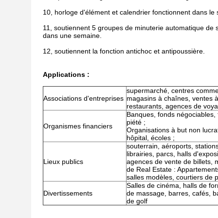
10, horloge d'élément et calendrier fonctionnent dans le
11, soutiennent 5 groupes de minuterie automatique de s
dans une semaine.
12, soutiennent la fonction antichoc et antipoussière.
Applications :
supermarché, centres commer
Associations d'entreprises
magasins à chaînes, ventes à 
restaurants, agences de voy
Banques, fonds négociables,
piété ;
Organismes financiers
Organisations à but non lucra
hôpital, écoles ;
souterrain, aéroports, station
librairies, parcs, halls d'exp
Lieux publics
agences de vente de billets, m
de Real Estate : Appartement
salles modèles, courtiers de p
Salles de cinéma, halls de fo
Divertissements
de massage, barres, cafés, ba
de golf