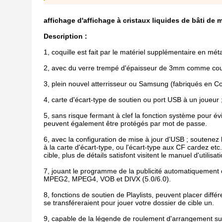
affichage d'affichage à cristaux liquides de bâti d
Description :
1, coquille est fait par le matériel supplémentaire en méta
2, avec du verre trempé d'épaisseur de 3mm comme couche
3, plein nouvel atterrisseur ou Samsung (fabriqués en Co
4, carte d'écart-type de soutien ou port USB à un joueur ; 
5, sans risque fermant à clef la fonction système pour é
peuvent également être protégés par mot de passe.
6, avec la configuration de mise à jour d'USB ; soutenez l
à la carte d'écart-type, ou l'écart-type aux CF cardez e
cible, plus de détails satisfont visitent le manuel d'utilisati
7, jouant le programme de la publicité automatiquement 
MPEG2, MPEG4, VOB et DIVX (5.0/6.0).
8, fonctions de soutien de Playlists, peuvent placer diffé
se transféreraient pour jouer votre dossier de cible un.
9, capable de la légende de roulement d'arrangement sur