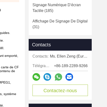
Signage Numérique D'écran
)
Tactile
(185)
Affichage De Signage De Digital
(31)
quides.
ie.
Contacts
MI.
ant emporté,
Contacts:
Ms. Ellen Zeng (Europe, North and Shouth America)
Télégramme:
+86-189-2289-9266
a carte de CF
contenu de
, MPEG1,
Contactez-nous
ers, système
maintenant
té.