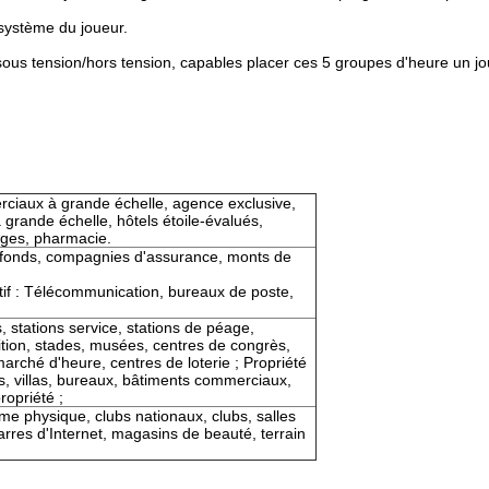
 système du joueur.
ous tension/hors tension, capables placer ces 5 groupes d'heure un jou
ciaux à grande échelle, agence exclusive,
grande échelle, hôtels étoile-évalués,
ages, pharmacie.
 fonds, compagnies d'assurance, monts de
tif : Télécommunication, bureaux de poste,
s, stations service, stations de péage,
osition, stades, musées, centres de congrès,
arché d'heure, centres de loterie ; Propriété
s, villas, bureaux, bâtiments commerciaux,
ropriété ;
rme physique, clubs nationaux, clubs, salles
rres d'Internet, magasins de beauté, terrain