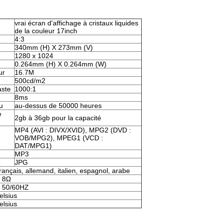
vrai écran d'affichage à cristaux liquides
de la couleur 17inch
4:3
340mm (H) X 273mm (V)
1280 x 1024
0.264mm (H) X 0.264mm (W)
ur
16.7M
500cd/m2
aste
1000:1
8ms
u
au-dessus de 50000 heures
e
2gb à 36gb pour la capacité
MP4 (AVI : DIVX/XVID), MPG2 (DVD :
VOB/MPG2), MPEG1 (VCD :
DAT/MPG1)
MP3
o
JPG
français, allemand, italien, espagnol, arabe
, 8Ω
, 50/60HZ
elsius
elsius