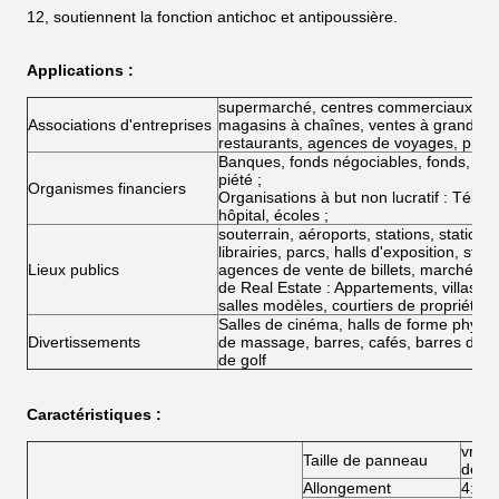
12, soutiennent la fonction antichoc et antipoussière.
Applications :
supermarché, centres commerciaux à gr
Associations d'entreprises
magasins à chaînes, ventes à grande éch
restaurants, agences de voyages, phar
Banques, fonds négociables, fonds, co
piété ;
Organismes financiers
Organisations à but non lucratif : Télé
hôpital, écoles ;
souterrain, aéroports, stations, stations
librairies, parcs, halls d'exposition, st
Lieux publics
agences de vente de billets, marché d'he
de Real Estate : Appartements, villas,
salles modèles, courtiers de propriété ;
Salles de cinéma, halls de forme physiqu
Divertissements
de massage, barres, cafés, barres d'Int
de golf
Caractéristiques :
vrai 
Taille de panneau
de la
Allongement
4:3