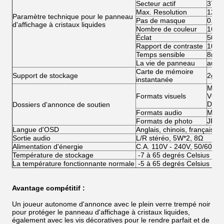
Secteur actif
379m
Max. Resolution
1280
Paramètre technique pour le panneau
Pas de masque
0.29
d'affichage à cristaux liquides
Nombre de couleur
16.7
Éclat
500c
Rapport de contraste
1000
Temps sensible
8ms
La vie de panneau
au-d
Carte de mémoire
Support de stockage
2gb à
instantanée
MP4 
Formats visuels
VOB/
DAT/
Dossiers d'annonce de soutien
Formats audio
MP3
Formats de photo
JPG
Langue d'OSD
Anglais, chinois, français, 
Sortie audio
L/R stéréo, 5W*2, 8Ω
Alimentation d'énergie
C.A. 110V - 240V, 50/60HZ
Température de stockage
-7 à 65 degrés Celsius
La température fonctionnante normale
-5 à 65 degrés Celsius
Avantage compétitif :
Un joueur autonome d'annonce avec le plein verre trempé noir
pour protéger le panneau d'affichage à cristaux liquides,
également avec les vis décoratives pour le rendre parfait et de