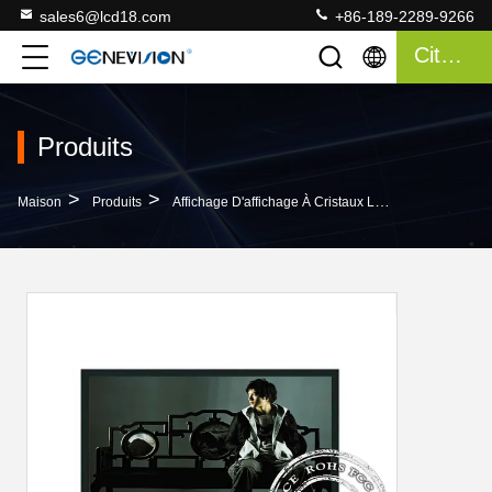
sales6@lcd18.com
+86-189-2289-9266
Citation
Produits
>
>
Maison
Produits
Affichage D'affichage À Cristaux Liquides De Bâti De Mur