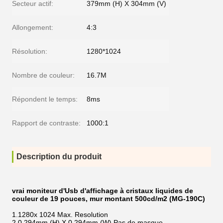
Secteur actif:
379mm (H) X 304mm (V)
Allongement:
4:3
Résolution:
1280*1024
Nombre de couleur:
16.7M
Répondent le temps:
8ms
Rapport de contraste:
1000:1
Description du produit
vrai moniteur d'Usb d'affichage à cristaux liquides de
couleur de 19 pouces, mur montant 500cd/m2 (MG-190C)
1.1280x 1024 Max. Resolution
2.0.294mm (H) X 0.294mm (W) Pas de masque