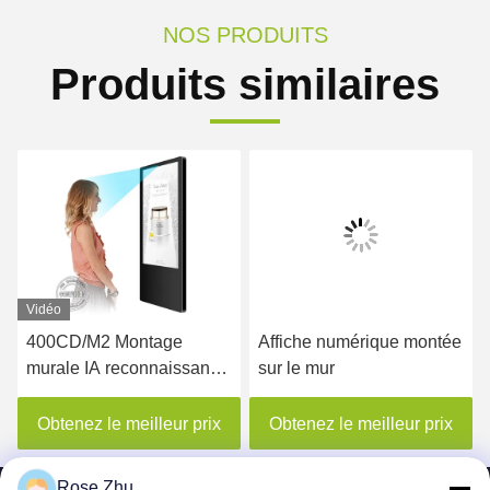
NOS PRODUITS
Produits similaires
Vidéo
400CD/M2 Montage
Affiche numérique montée
murale IA reconnaissance
sur le mur
faciale affichage LCD de
signalisation numérique
Obtenez le meilleur prix
Obtenez le meilleur prix
d'ascenseur publicitaire
Rose Zhu