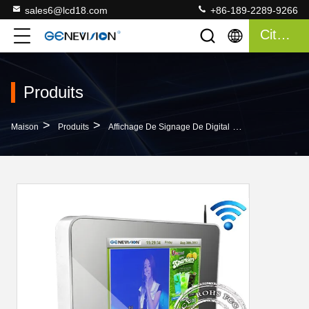
sales6@lcd18.com
+86-189-2289-9266
Citation
Produits
>
>
>
Maison
Produits
Affichage De Signage De Digital
15" 350Cd/écran