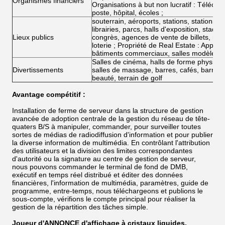
Organismes financiers
Organisations à but non lucratif : Téléc
poste, hôpital, écoles ;
souterrain, aéroports, stations, stations s
librairies, parcs, halls d'exposition, stad
Lieux publics
congrès, agences de vente de billets, ma
loterie ; Propriété de Real Estate : Appart
bâtiments commerciaux, salles modèles, co
Salles de cinéma, halls de forme physique
Divertissements
salles de massage, barres, cafés, barres 
beauté, terrain de golf
Avantage compétitif :
Installation de ferme de serveur dans la structure de gestion
avancée de adoption centrale de la gestion du réseau de tête-
quaters B/S à manipuler, commander, pour surveiller toutes
sortes de médias de radiodiffusion d'information et pour publier
la diverse information de multimédia. En contrôlant l'attribution
des utilisateurs et la division des limites correspondantes
d'autorité ou la signature au centre de gestion de serveur,
nous pouvons commander le terminal de fond de DMB,
exécutif en temps réel distribué et éditer des données
financières, l'information de multimédia, paramètres, guide de
programme, entre-temps, nous téléchargeons et publions le
sous-compte, vérifions le compte principal pour réaliser la
gestion de la répartition des tâches simple.
Joueur d'ANNONCE d'affichage à cristaux liquides,