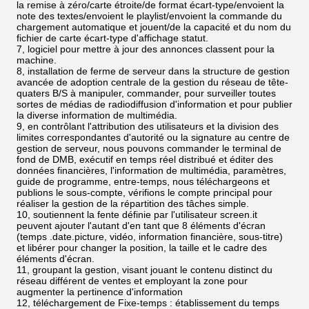
la remise à zéro/carte étroite/de format écart-type/envoient la
note des textes/envoient le playlist/envoient la commande du
chargement automatique et jouent/de la capacité et du nom du
fichier de carte écart-type d'affichage statut.
7, logiciel pour mettre à jour des annonces classent pour la
machine.
8, installation de ferme de serveur dans la structure de gestion
avancée de adoption centrale de la gestion du réseau de tête-
quaters B/S à manipuler, commander, pour surveiller toutes
sortes de médias de radiodiffusion d'information et pour publier
la diverse information de multimédia.
9, en contrôlant l'attribution des utilisateurs et la division des
limites correspondantes d'autorité ou la signature au centre de
gestion de serveur, nous pouvons commander le terminal de
fond de DMB, exécutif en temps réel distribué et éditer des
données financières, l'information de multimédia, paramètres,
guide de programme, entre-temps, nous téléchargeons et
publions le sous-compte, vérifions le compte principal pour
réaliser la gestion de la répartition des tâches simple.
10, soutiennent la fente définie par l'utilisateur screen.it
peuvent ajouter l'autant d'en tant que 8 éléments d'écran
(temps .date.picture, vidéo, information financière, sous-titre)
et libérer pour changer la position, la taille et le cadre des
éléments d'écran.
11, groupant la gestion, visant jouant le contenu distinct du
réseau différent de ventes et employant la zone pour
augmenter la pertinence d'information
12, téléchargement de Fixe-temps : établissement du temps