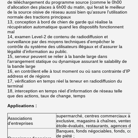
de téléchargement du programme source (comme le 0h00
d'allocation des places à 6h00 du matin, qui ferait le meilleur
de la source oisive de réseau aussi bien qu'assure l'utilisation
normale des tractions principaux
13, conception à bord de chien de garde qui réalise la
récupération automatique quand les dispositifs fonctionnent
mal
14, examen Level-2 de contenu de radiodiffusion et
surveillance par des moyens techniques d'empêcher le
contrôle du système des utilisateurs illégaux et d'assurer la
légalité d'information au public.
15, serveur peuvent se relier à la bande large dans
l'arrangement statique ou dynamique assurant le salability de
la bande large
16, en contrôlent elle à tout moment ou où sans contrainte d'IP
address et de régions
17, vérification en temps réel la teneur en radiodiffusion du
terminal
18, interception en temps réel d'information de réseau telle
que des actions, taux de change, temps
Applications :
supermarché, centres commerciaux à gra
Associations
exclusive, magasins à chaînes, ventes à g
d'entreprises
étoile-évalués, restaurants, agences de 
Banques, fonds négociables, fonds, com
de piété ;