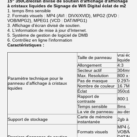
15" 350Cd/écran divisé de soutien d'affichage d'affichage
à cristaux liquides de Signage de Wifi Digital éclat de m2
temps 8ms sensible
Formats visuels : MP4 (AVI : DIVX/XVID), MPG2 (DVD :
VOB/MPG2), MPEG1 (VCD : DAT/MPG1)
Affichage d'écran divisé de soutien.
L'information de mise à jour d'Internet.
Système de gestion de logiciel de DMB
Contrôlez en ligne l'information
Caractéristiques :
vrai écran
Taille de panneau
liquides d
Allongement
4:3
Secteur actif
304mm (H
Max. Resolution
800 x 600
Paramètre technique pour le
Pas de masque
0.297mm 
panneau d'affichage à cristaux
Nombre de couleur
16.7M
liquides
Éclat
350cd/m2
Rapport de
800:1
contraste
Temps sensible
8ms
La vie de panneau
au-dessu
Carte de mémoire
Support de stockage
2gb à 36g
instantanée
MP4 (AVI 
Formats visuels
VOB/MPG2
DAT/MPG