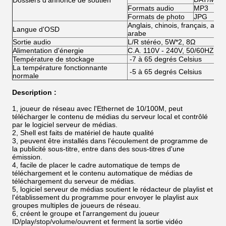
Dossiers d'annonce de soutien
Formats audio
MP3
Formats de photo
JPG
Anglais, chinois, français, alle
Langue d'OSD
arabe
Sortie audio
L/R stéréo, 5W*2, 8Ω
Alimentation d'énergie
C.A. 110V - 240V, 50/60HZ
Température de stockage
-7 à 65 degrés Celsius
La température fonctionnante
-5 à 65 degrés Celsius
normale
Description :
1, joueur de réseau avec l'Ethernet de 10/100M, peut
télécharger le contenu de médias du serveur local et contrôlé
par le logiciel serveur de médias.
2, Shell est faits de matériel de haute qualité
3, peuvent être installés dans l'écoulement de programme de
la publicité sous-titre, entre dans des sous-titres d'une
émission.
4, facile de placer le cadre automatique de temps de
téléchargement et le contenu automatique de médias de
téléchargement du serveur de médias.
5, logiciel serveur de médias soutient le rédacteur de playlist et
l'établissement du programme pour envoyer le playlist aux
groupes multiples de joueurs de réseau.
6, créent le groupe et l'arrangement du joueur
ID/play/stop/volume/ouvrent et ferment la sortie vidéo