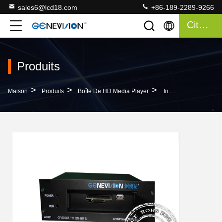
sales6@lcd18.com
+86-189-2289-9266
Citation
Produits
>
>
>
Maison
Produits
Boîte De HD Media Player
Interface De Petite Taille De VGA/poids Du Commerce Annonçant Des CF/Carte SD De Soutien De Boîte De HD Media Player