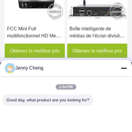
FCC Mini Full
Boîte intelligente de
multifonctionnel HD Media
médias de l'écran divisé
Player 1080P
HDMI Android avec l'unité
centrale de traitement
Obtenez le meilleur prix
Obtenez le meilleur prix
RK3399
Jenny Cheng
1:54 PM
SHENZHEN MERCEDESTECHNOLOGY CO.,
Good day, what product are you looking for?
LTD.
sales6@lcd18.com