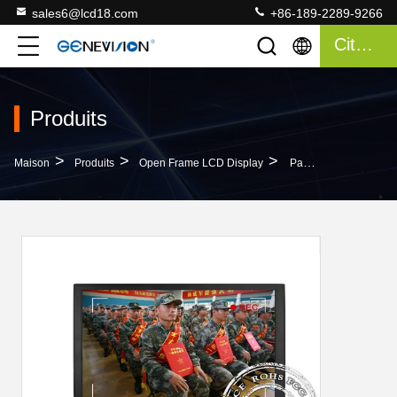
sales6@lcd18.com
+86-189-2289-9266
Citation
Produits
>
>
>
Maison
Produits
Open Frame LCD Display
Pal/moniteur Médical Affichage À Cristaux Liquides De NTSC/SECAM, Écrans De Visualisation Médicaux De La Résolution 1920x1080