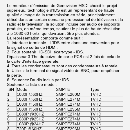
Le moniteur d'émission de Genevision MSDI choisit le projet
supérieur., technologie d'IDS est un représentant de haute
qualité d'image de la transmission en série, principalement
utilisé dans un certain domaine professionnel de télévision et la
radio et la télévision, la solution incluse par audio de supports
produits, en même temps, soutient le plus de haute résolution
à p 1080 60 hertz, qui devraient être plus étendus.
La représentation comporte comme suit :
1. Interface terminale : L'IDS entre dans une conversion pour
le signal de sortie de HDMI.
2. Pour soutenir HD-SDI, écart-type - IDS.
l'épaisseur 3.The du cuivre de carte PCB est 2 fois de cela de
la carte d'interface générale.
4. Tous les condensateurs sont des condensateurs à tantale.
5. Utilisez le terminal de signal vidéo de BNC, pour empêcher
la perte.
6. Soutenez l'audio inclus par IDS
Soutenez la liste de mode :
SN
Mode
SMPTE
Type
1
1080I @60HZ
SMPTE260M
TVHD
2
1080I @60HZ
SMPTE274M
TVHD
3
1080I @50HZ
SMPTE274M
TVHD
4
1080I @50HZ
SMPTE295M
TVHD
5
1080P @30HZ
SMPTE274M
TVHD
6
1080P @25HZ
SMPTE274M
TVHD
7
1080P @24HZ
SMPTE274M
TVHD
8
720P @60HZ
SMPTE296M
TVHD