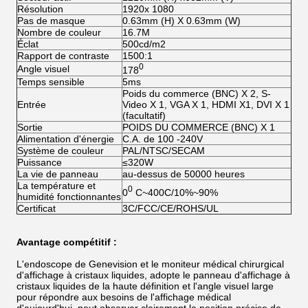
Résolution
1920x 1080
Pas de masque
0.63mm (H) X 0.63mm (W)
Nombre de couleur
16.7M
Éclat
500cd/m2
Rapport de contraste
1500:1
0
Angle visuel
178
Temps sensible
5ms
Poids du commerce (BNC) X 2, S-
Entrée
Video X 1, VGA X 1, HDMI X1, DVI X 1
(facultatif)
Sortie
POIDS DU COMMERCE (BNC) X 1
Alimentation d'énergie
C.A. de 100 -240V
Système de couleur
PAL/NTSC/SECAM
Puissance
≤320W
La vie de panneau
au-dessus de 50000 heures
La température et
0
0
C~400C/10%~90%
humidité fonctionnantes
Certificat
3C/FCC/CE/ROHS/UL
Avantage compétitif :
L'endoscope de Genevision et le moniteur médical chirurgical
d'affichage à cristaux liquides, adopte le panneau d'affichage à
cristaux liquides de la haute définition et l'angle visuel large
pour répondre aux besoins de l'affichage médical