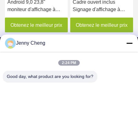
Android 9,0 23,8"
Cadre ouvert inclus
moniteur d'affichage à
Signage d'affichage à
cristaux liquides de cadre
cristaux liquides Digital de
ouvert d'écran tactile de
15,6 IPS de pouce
Obtenez le meilleur prix
Obtenez le meilleur prix
PCAP
Jenny Cheng
2:24 PM
SHENZHEN MERCEDESTECHNOLOGY CO.,
Good day, what product are you looking for?
LTD.
sales6@lcd18.com
+86-189-2289-9266
4/F, D de construction, parc industriel de GongChuangYing,
no. 8, Danzhutou, rue de Nanwan, secteur de Longgang, ville de