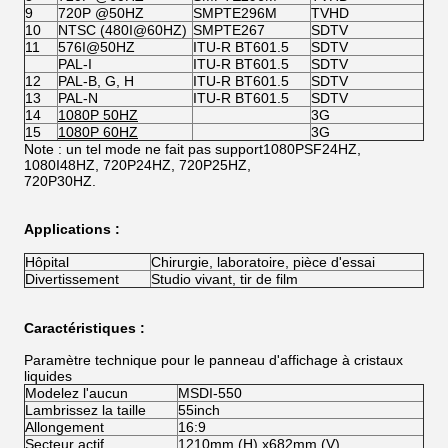
9
720P @50HZ
SMPTE296M
TVHD
10
NTSC (480I@60HZ)
SMPTE267
SDTV
11
576I@50HZ
ITU-R BT601.5
SDTV
PAL-I
ITU-R BT601.5
SDTV
12
PAL-B, G, H
ITU-R BT601.5
SDTV
13
PAL-N
ITU-R BT601.5
SDTV
14
1080P 50HZ
3G
15
1080P 60HZ
3G
Note : un tel mode ne fait pas support1080PSF24HZ,
1080I48HZ, 720P24HZ, 720P25HZ,
720P30HZ.
Applications :
Hôpital
Chirurgie, laboratoire, pièce d'essai
Divertissement
Studio vivant, tir de film
Caractéristiques :
Paramètre technique pour le panneau d'affichage à cristaux
liquides
Modelez l'aucun
MSDI-550
Lambrissez la taille
55inch
Allongement
16:9
Secteur actif
1210mm (H) x682mm (V)