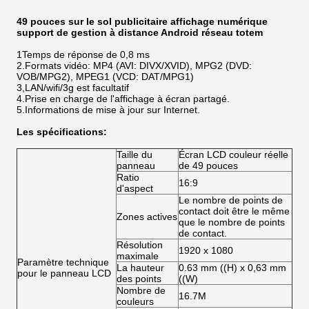
49 pouces sur le sol publicitaire affichage numérique
support de gestion à distance Android réseau totem
1Temps de réponse de 0,8 ms
2.Formats vidéo: MP4 (AVI: DIVX/XVID), MPG2 (DVD:
VOB/MPG2), MPEG1 (VCD: DAT/MPG1)
3,LAN/wifi/3g est facultatif
4.Prise en charge de l'affichage à écran partagé.
5.Informations de mise à jour sur Internet.
Les spécifications:
Taille du
Écran LCD couleur réelle
panneau
de 49 pouces
Ratio
16:9
d'aspect
Le nombre de points de
contact doit être le même
Zones actives
que le nombre de points
de contact.
Résolution
1920 x 1080
maximale
Paramètre technique
La hauteur
0.63 mm ((H) x 0,63 mm
pour le panneau LCD
des points
((W)
Nombre de
16.7M
couleurs