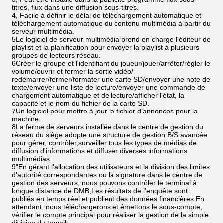
titres, flux dans une diffusion sous-titres.
4, Facile à définir le délai de téléchargement automatique et
téléchargement automatique du contenu multimédia à partir du
serveur multimédia.
5Le logiciel de serveur multimédia prend en charge l'éditeur de
playlist et la planification pour envoyer la playlist à plusieurs
groupes de lecteurs réseau.
6Créer le groupe et l'identifiant du joueur/jouer/arrêter/régler le
volume/ouvrir et fermer la sortie vidéo/
redémarrer/fermer/formater une carte SD/envoyer une note de
texte/envoyer une liste de lecture/envoyer une commande de
chargement automatique et de lecture/afficher l'état, la
capacité et le nom du fichier de la carte SD.
7Un logiciel pour mettre à jour le fichier d'annonces pour la
machine.
8La ferme de serveurs installée dans le centre de gestion du
réseau du siège adopte une structure de gestion B/S avancée
pour gérer, contrôler,surveiller tous les types de médias de
diffusion d'informations et diffuser diverses informations
multimédias.
9"En gérant l'allocation des utilisateurs et la division des limites
d'autorité correspondantes ou la signature dans le centre de
gestion des serveurs, nous pouvons contrôler le terminal à
longue distance de DMB,Les résultats de l'enquête sont
publiés en temps réel et publient des données financières.En
attendant, nous téléchargerons et émettons le sous-compte,
vérifier le compte principal pour réaliser la gestion de la simple
division du travail.