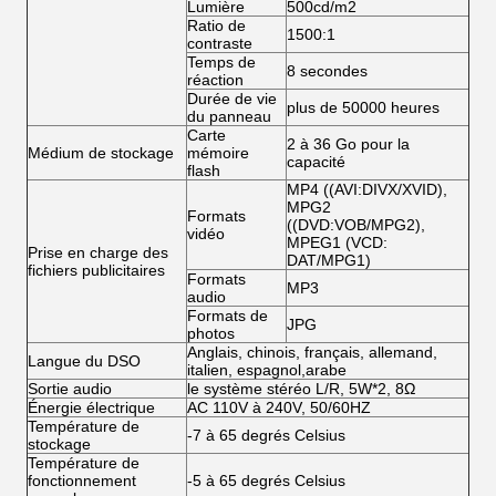
Lumière
500cd/m2
Ratio de
1500:1
contraste
Temps de
8 secondes
réaction
Durée de vie
plus de 50000 heures
du panneau
Carte
2 à 36 Go pour la
Médium de stockage
mémoire
capacité
flash
MP4 ((AVI:DIVX/XVID),
MPG2
Formats
((DVD:VOB/MPG2),
vidéo
MPEG1 (VCD:
Prise en charge des
DAT/MPG1)
fichiers publicitaires
Formats
MP3
audio
Formats de
JPG
photos
Anglais, chinois, français, allemand,
Langue du DSO
italien, espagnol,arabe
Sortie audio
le système stéréo L/R, 5W*2, 8Ω
Énergie électrique
AC 110V à 240V, 50/60HZ
Température de
-7 à 65 degrés Celsius
stockage
Température de
fonctionnement
-5 à 65 degrés Celsius