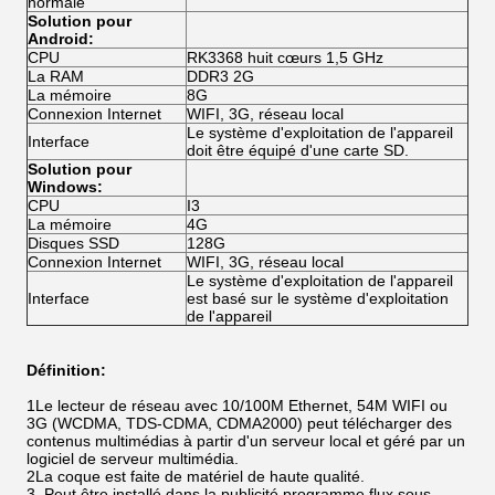
normale
Solution pour
Android:
CPU
RK3368 huit cœurs 1,5 GHz
La RAM
DDR3 2G
La mémoire
8G
Connexion Internet
WIFI, 3G, réseau local
Le système d'exploitation de l'appareil
Interface
doit être équipé d'une carte SD.
Solution pour
Windows:
CPU
I3
La mémoire
4G
Disques SSD
128G
Connexion Internet
WIFI, 3G, réseau local
Le système d'exploitation de l'appareil
Interface
est basé sur le système d'exploitation
de l'appareil
Définition:
1Le lecteur de réseau avec 10/100M Ethernet, 54M WIFI ou
3G (WCDMA, TDS-CDMA, CDMA2000) peut télécharger des
contenus multimédias à partir d'un serveur local et géré par un
logiciel de serveur multimédia.
2La coque est faite de matériel de haute qualité.
3, Peut être installé dans la publicité programme flux sous-