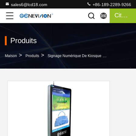
sales6@lcd18.com
+86-189-2289-9266
Citation
Produits
>
>
>
Maison
Produits
Signage Numérique De Kiosque
49 Pouces Floo