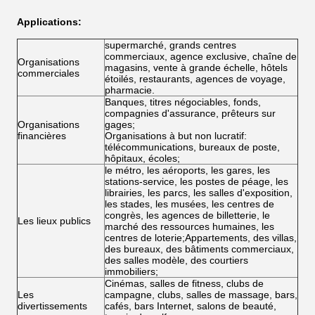
Applications:
supermarché, grands centres
commerciaux, agence exclusive, chaîne de
Organisations
magasins, vente à grande échelle, hôtels
commerciales
étoilés, restaurants, agences de voyage,
pharmacie.
Banques, titres négociables, fonds,
compagnies d'assurance, prêteurs sur
Organisations
gages;
financières
Organisations à but non lucratif:
télécommunications, bureaux de poste,
hôpitaux, écoles;
le métro, les aéroports, les gares, les
stations-service, les postes de péage, les
librairies, les parcs, les salles d'exposition,
les stades, les musées, les centres de
congrès, les agences de billetterie, le
Les lieux publics
marché des ressources humaines, les
centres de loterie;Appartements, des villas,
des bureaux, des bâtiments commerciaux,
des salles modèle, des courtiers
immobiliers;
Cinémas, salles de fitness, clubs de
Les
campagne, clubs, salles de massage, bars,
divertissements
cafés, bars Internet, salons de beauté,