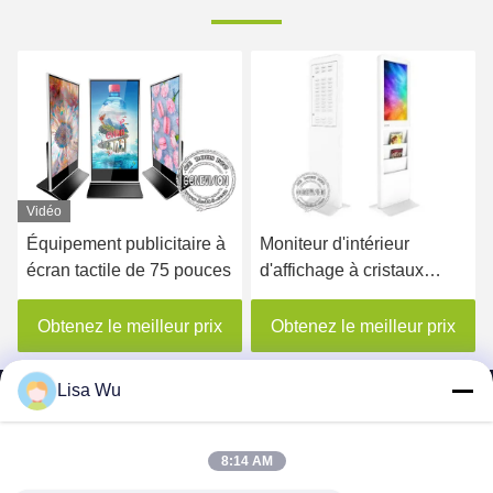
Vidéo
Équipement publicitaire à
Moniteur d'intérieur
écran tactile de 75 pouces
d'affichage à cristaux
liquides de Signage de
Digital de kiosque
Obtenez le meilleur prix
Obtenez le meilleur prix
d'Android annonçant 22
pouces avec l'étagère de
Lisa Wu
journal
8:14 AM