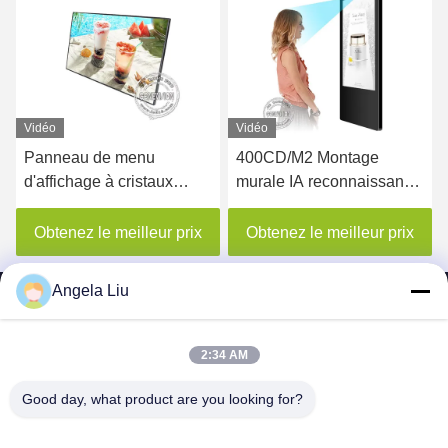
Vidéo
Vidéo
Panneau de menu
400CD/M2 Montage
d'affichage à cristaux
murale IA reconnaissance
liquides Digital de bâti de
faciale affichage LCD de
plafond de bâti de mur
signalisation numérique
Obtenez le meilleur prix
Obtenez le meilleur prix
pour le restaurant
d'ascenseur publicitaire
Angela Liu
2:34 AM
SHENZHEN MERCEDESTECHNOLOGY CO.,
Good day, what product are you looking for?
LTD.