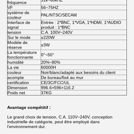
31k~60kHZ
fréquence
VF
56~75HZ
système de
PAL/NTSC/SECAM
couleur
Interface de
Entrée : 2*BNC, 1*VGA, 1*HDMI, 1*AUDIO
signal
produit : 1*BNC
tension
C.A. 100V~240V
Sur le mode
≤220W
Modèle de
≤3W
réserve
La température
0°~50°
fonctionnante
humidité
20%~80%
La vie
60000H
couleur
Noir/blanc/adapté aux besoins du client
acompte
De bureau/fixé au mur
certification
CE/3C/FCC/UL
Dimension
996.6×596×116.2
Poids net
37KG
Avantage compétitif :
Le grand choix de tension, C.A. 110V~240V, conception
industrielle de catégorie, peut être employé dans
l'environnement dur.