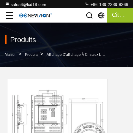
sales6@lcd18.com
+86-189-2289-9266
Citation
Produits
>
>
Maison
Produits
Affichage D'affichage À Cristaux Liquides De Bâti De Mur