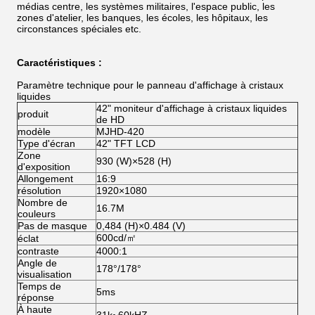
médias centre, les systèmes militaires, l'espace public, les
zones d'atelier, les banques, les écoles, les hôpitaux, les
circonstances spéciales etc.
Caractéristiques :
Paramètre technique pour le panneau d'affichage à cristaux
liquides
42" moniteur d'affichage à cristaux liquides
produit
de HD
modèle
MJHD-420
Type d'écran
42" TFT LCD
Zone
930 (W)×528 (H)
d'exposition
Allongement
16:9
résolution
1920×1080
Nombre de
16.7M
couleurs
Pas de masque
0,484 (H)×0.484 (V)
600cd/㎡
éclat
contraste
4000:1
Angle de
178°/178°
visualisation
Temps de
5ms
réponse
À haute