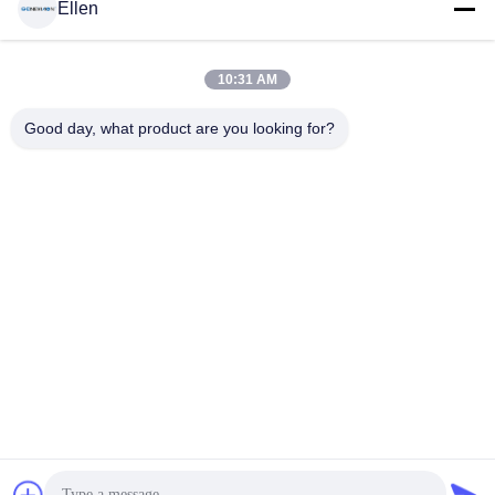
Ellen
10:31 AM
Good day, what product are you looking for?
OEM Ipad de C.C 6V plafond de Signage de Digital
d'autobus de 22 pouces a monté avec l'écran de LED
Signage de Digital d'autobus
2024-11-26
224 points de vue