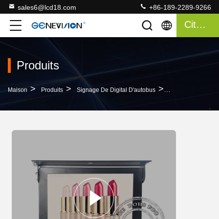
sales6@lcd18.com
+86-189-2289-9266
Citation
Produits
>
>
>
Maison
Produits
Signage De Digital D'autobus
6V - Affichages D