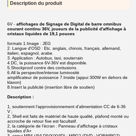
Description du produit
6V -
affichages de Signage de Digital de barre omnibus
courant continu 36V, joueurs de la publicité d'affichage à
cristaux liquides de 19,1 pouces
formats 1.Image : JEG
2. Langue d'OSD : Etc. anglais, chinois, français, allemand,
italien, espagnol, arabe.
3. Application : Autobus, taxi, souterrain
4.DC, la puissance 6V-36V est disponible.
5.Shockproof contre des contusions.
6.All la perspective/intense luminosité
amplificateur de puissance 7.Inside (appui 300W en dehors de
klaxon)
8.Insert la publicité (insertion libre de soutien)
Description :
1, soutiennent l'approvisionnement d'alimentation CC de 6-36
V ;
2, Shell est faits de matériel de haute qualité, plafond monté ou
accroche de retour fixe est facultatif.
2, la catégorie de l'écran : Panneau d'affichage à cristaux
liquides d'A+
3, appui MP4 (AVI DIVX/XVID) : MPG2 (DVD : VOB/MPG2),