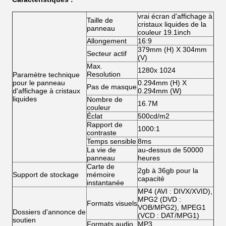
vrai écran d'affichage à
Taille de
cristaux liquides de la
panneau
couleur 19.1inch
Allongement
16:9
379mm (H) X 304mm
Secteur actif
(V)
Max.
1280x 1024
Resolution
Paramètre technique
pour le panneau
0.294mm (H) X
Pas de masque
d'affichage à cristaux
0.294mm (W)
liquides
Nombre de
16.7M
couleur
Éclat
500cd/m2
Rapport de
1000:1
contraste
Temps sensible
8ms
La vie de
au-dessus de 50000
panneau
heures
Carte de
2gb à 36gb pour la
Support de stockage
mémoire
capacité
instantanée
MP4 (AVI : DIVX/XVID),
MPG2 (DVD :
Formats visuels
VOB/MPG2), MPEG1
Dossiers d'annonce de
(VCD : DAT/MPG1)
soutien
Formats audio
MP3