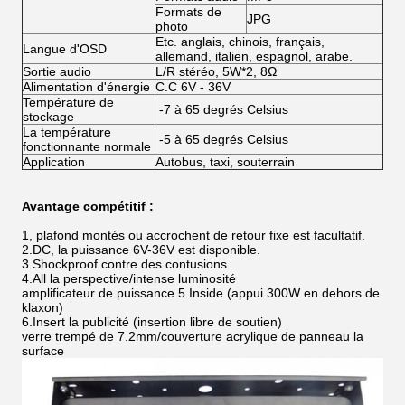
Formats de
JPG
photo
Etc. anglais, chinois, français,
Langue d'OSD
allemand, italien, espagnol, arabe.
Sortie audio
L/R stéréo, 5W*2, 8Ω
Alimentation d'énergie
C.C 6V - 36V
Température de
-7 à 65 degrés Celsius
stockage
La température
-5 à 65 degrés Celsius
fonctionnante normale
Application
Autobus, taxi, souterrain
Avantage compétitif :
1, plafond montés ou accrochent de retour fixe est facultatif.
2.DC, la puissance 6V-36V est disponible.
3.Shockproof contre des contusions.
4.All la perspective/intense luminosité
amplificateur de puissance 5.Inside (appui 300W en dehors de
klaxon)
6.Insert la publicité (insertion libre de soutien)
verre trempé de 7.2mm/couverture acrylique de panneau la
surface