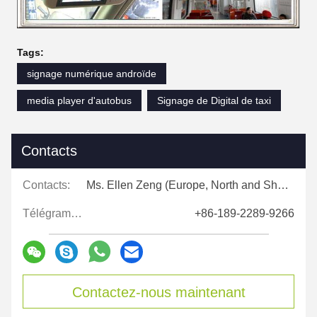
Tags:
signage numérique androïde
media player d'autobus
Signage de Digital de taxi
Contacts
Contacts:
Ms. Ellen Zeng (Europe, North and Shouth America)
Télégramme:
+86-189-2289-9266
Contactez-nous maintenant